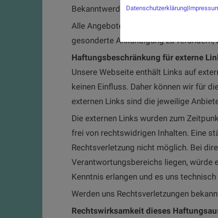
Bekanntwerden von den o.g. Rechtsverle
Datenschutzerklärung
|
Impressu
Alle Angebote sind freibleibend und unv
gesonderte Ankündigung zu verändern, zu
Haftungsbeschränkung für externe Lin
Unsere Webseite enthält Links auf extern
keinen Einfluss. Daher können wir für di
externen Links sind die jeweilige Anbiet
Die externen Links wurden zum Zeitpunk
frei von rechtswidrigen Inhalten. Eine s
Rechtsverletzung nicht möglich. Bei dire
Verantwortungsbereichs liegen, würde ei
Kenntnis erlangen und es uns technisch 
Werden uns Rechtsverletzungen bekannt,
Rechtswirksamkeit dieses Haftungsau