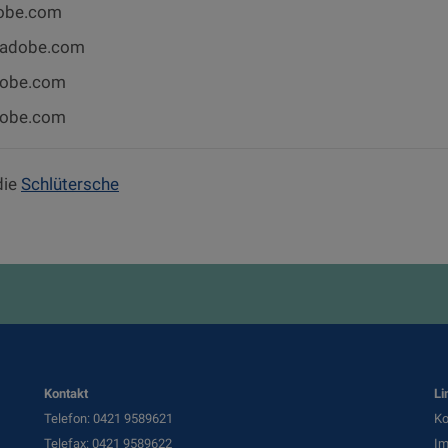
dobe.com
k.adobe.com
adobe.com
dobe.com
die
Schlütersche
Kontakt
Li
Telefon: 0421 9589621
Ko
Telefax: 0421 9589622
I