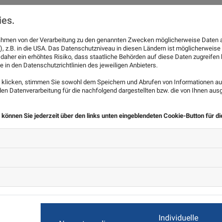
ies.
 Rahmen von der Verarbeitung zu den genannten Zwecken möglicherweise Daten 
), z.B. in die USA. Das Datenschutzniveau in diesen Ländern ist möglicherweise
ungs-/Universalschlichtungsstelle
 daher ein erhöhtes Risiko, dass staatliche Behörden auf diese Daten zugreife
e in den Datenschutzrichtlinien des jeweiligen Anbieters.
rfahren vor einer Verbraucherschlichtungsstelle teil.
klicken, stimmen Sie sowohl dem Speichern und Abrufen von Informationen auf
n Datenverarbeitung für die nachfolgend dargestellten bzw. die von Ihnen au
 können Sie jederzeit über den links unten eingeblendeten Cookie-Button für d
urden mit größter Sorgfalt und nach bestem Gewissen erstellt.
edoch keine Gewähr übernehmen. Als Diensteanbieter sind wir 
tlich. Wir sind jedoch nicht verpflichtet, übermittelte ode
chen, die auf eine rechtswidrige Tätigkeit hinweisen. Verp
 nach den allgemeinen Gesetzen bleiben hiervon unberührt.
 erst ab dem Zeitpunkt der Kenntniserlangung einer konkret
Individuelle