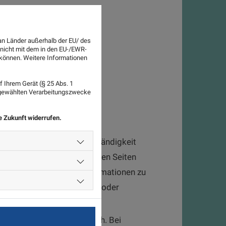
an Länder außerhalb der EU/ des
 nicht mit dem in den EU-/EWR-
n können. Weitere Informationen
 Ihrem Gerät (§ 25 Abs. 1
sgewählten Verarbeitungszwecke
ie Zukunft widerrufen.
 Für die Richtigkeit, Vollständigkeit
für eigene Inhalte auf diesen Seiten
r gespeicherte fremde Informationen zu
flichtungen zur Entfernung oder
en Rechtsverletzung möglich. Bei