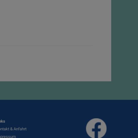
nks
ntakt & Anfahrt
mpressum