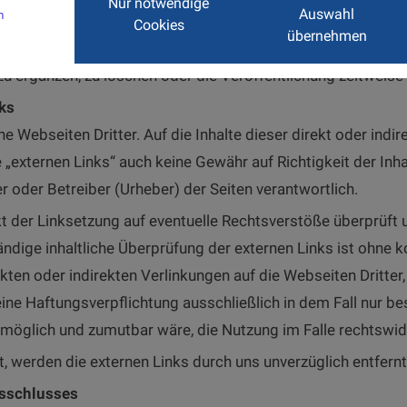
Nur notwendige
Auswahl
tzungen werden wir diese Inhalte unverzüglich entfernen.
m
Cookies
übernehmen
erbindlich. Wir behalten uns ausdrücklich vor, Teile der Se
 ergänzen, zu löschen oder die Veröffentlichung zeitweise 
ks
e Webseiten Dritter. Auf die Inhalte dieser direkt oder indi
e „externen Links“ auch keine Gewähr auf Richtigkeit der Inh
er oder Betreiber (Urheber) der Seiten verantwortlich.
t der Linksetzung auf eventuelle Rechtsverstöße überprüft 
tändige inhaltliche Überprüfung der externen Links ist ohne 
kten oder indirekten Verlinkungen auf die Webseiten Dritter
ne Haftungsverpflichtung ausschließlich in dem Fall nur be
möglich und zumutbar wäre, die Nutzung im Falle rechtswidri
 werden die externen Links durch uns unverzüglich entfernt
sschlusses