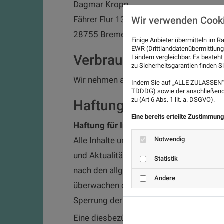
Dagmar Kropp
Fährer Flur 13
Wir verwenden Cook
28755 Bremen
Einige Anbieter übermitteln im
EWR (Drittlanddatenübermittlung
Verbraucherstreitbeileg
Ländern vergleichbar. Es besteht
zu Sicherheitsgarantien finden Si
Wir nehmen an keinem Streitbeilegungsve
Indem Sie auf „ALLE ZULASSEN" 
TDDDG) sowie der anschließende
zu (Art 6 Abs. 1 lit. a. DSGVO).
Haftungsausschluss
Eine bereits erteilte Zustimmung
Haftung für Inhalte
Alle Inhalte unseres Internetauftritts w
Notwendig
und Aktualität der Inhalte können wir j
Statistik
nach den allgemeinen Gesetzen verantwor
Andere
überwachen oder nach Umständen zu fors
Sperrung der Nutzung von Informationen
Eine diesbezügliche Haftung ist jedoch