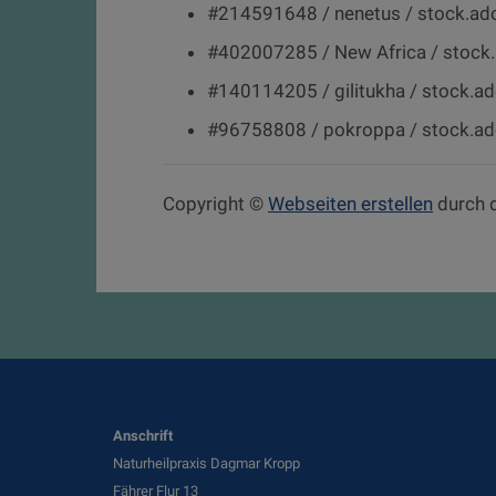
#214591648 / nenetus / stock.a
#402007285 / New Africa / stoc
#140114205 / gilitukha / stock.
#96758808 / pokroppa / stock.a
Copyright ©
Webseiten erstellen
durch 
Anschrift
Naturheilpraxis Dagmar Kropp
Fährer Flur 13